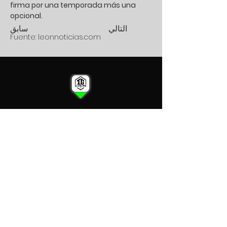
firma por una temporada más una 
opcional.
التالي
سابق
Fuente: leonnoticias.com
اين نحن
المقر الرئيسي في اسبانيا
المقر الرئيسي في صربيا
المقر الرئيسي في دولة الإمارات
العربية المتحدة
اتصال
Mail: